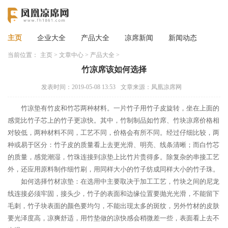
主页
企业大全
产品大全
凉席新闻
新闻动态
当前位置：
主页
>
文章中心
>
产品大全
>
竹凉席该如何选择
发表时间：2019-05-08 13:53
文章来源：凤凰凉席网
竹凉垫有竹皮和竹芯两种材料。一片竹子用竹子皮旋转，坐在上面的
感觉比竹子芯上的竹子更凉快。其中，竹制制品如竹席、竹块凉席价格相
对较低，两种材料不同，工艺不同，价格会有所不同。经过仔细比较，两
种或易于区分：竹子皮的质量看上去更光滑、明亮、线条清晰；而白竹芯
的质量，感觉潮湿，竹珠连接到凉垫上比竹片贵得多。除复杂的串接工艺
外，还应用原料制作细竹刷，用同样大小的竹子纺成同样大小的竹子珠。
如何选择竹材凉垫：在选用中主要取决于加工工艺，竹块之间的尼龙
线连接必须牢固，接头少，竹子的表面和边缘位置要抛光光滑，不能留下
毛刺，竹子块表面的颜色要均匀，不能出现太多的斑纹，另外竹材的皮肤
要光泽度高，凉爽舒适，用竹垫做的凉快感会稍微差一些，表面看上去不