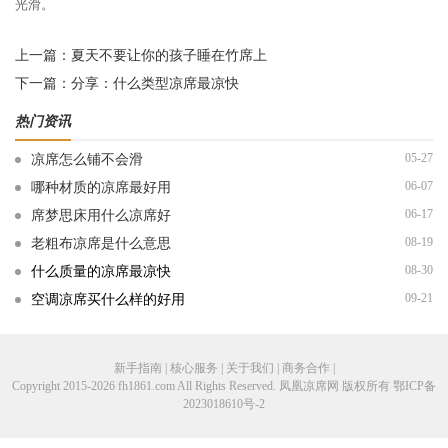
光滑。
上一篇：
夏天不要让你的孩子睡在竹席上
下一篇：
分享：什么类型凉席最凉快
热门资讯
05-27
凉席怎么铺不会滑
06-07
哪种材质的凉席最好用
06-17
席梦思床用什么凉席好
08-19
老粗布凉席是什么意思
08-30
什么质量的凉席最凉快
09-21
空调凉席买什么样的好用
新手指南 | 核心服务 | 关于我们 | 商务合作 |
Copyright 2015-2026 fh1861.com All Rights Reserved. 凤凰凉席网 版权所有
鄂ICP备
2023018610号-2