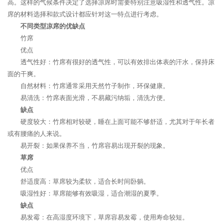
高。这样的气候条件决定了选择凉席时需要特别注意吸湿性和透气性。凉
席的材料选择和款式设计都应针对这一特点进行考虑。
不同类型凉席的优缺点
竹席
优点
透气性好：竹席有很好的透气性，可以有效排出体表的汗水，保持床
面的干爽。
自然材料：竹席通常采用天然竹子制作，环保健康。
易清洗：竹席表面光滑，不易藏污纳垢，清洗方便。
缺点
硬度较大：竹席相对较硬，睡在上面可能不够舒适，尤其对于年长者
或有腰痛的人来说。
易开裂：如果保养不当，竹席容易出现开裂的现象。
草席
优点
舒适度高：草席较为柔软，适合长时间卧躺。
吸湿性好：草席能够有效吸湿，适合潮湿的夏季。
缺点
易发霉：在高湿度环境下，草席容易发霉，使用寿命较短。