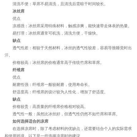
清洗不便：草席不易清洗，且清洗后需晾干时间较长。
冰丝席
优点
凉感强：冰丝席采用特殊材料，触感凉爽，能快速带走体表的热量。
易打理：冰丝席通常可机洗，清洗方便，干燥快。
缺点
透气性差：相较于天然材料，冰丝的透气性较差，容易导致睡觉时出
汗。
价格较高：冰丝席的价格通常高于传统竹席和草席。
纤维席
优点
耐磨性强：纤维席一般较耐磨，使用寿命长。
舒适度高：纤维席的设计较为人性化，增加了舒适度。
缺点
价格较贵：高质量的纤维席价格相对较高。
透气性一般：虽然比冰丝好，但透气性仍然不如竹席和草席。
如何选择适合的凉席
在选择凉席时，除了考虑材料的优缺点，还需要结合个人的实际需求
和使用环境。以下是一些选择凉席时的建议