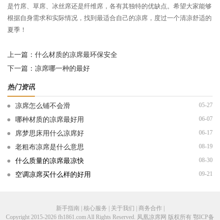
是竹席、草席、冰丝席还是纤维席，各有其独特的优缺点。希望大家能够
根据自身需求和实际情况，找到最适合自己的凉席，度过一个清凉舒适的
夏季！
上一篇：
什么材质的凉席最环保安全
下一篇：
凉席哪一种的最好
热门资讯
05-27
凉席怎么铺不会滑
06-07
哪种材质的凉席最好用
06-17
席梦思床用什么凉席好
08-19
老粗布凉席是什么意思
08-30
什么质量的凉席最凉快
09-21
空调凉席买什么样的好用
新手指南 | 核心服务 | 关于我们 | 商务合作 |
Copyright 2015-2026 fh1861.com All Rights Reserved. 凤凰凉席网 版权所有
鄂ICP备