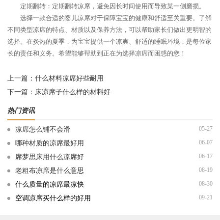
定期翻转：定期翻转凉席，避免因长时间使用而导致某一侧磨损。
选择一款合适的婴儿凉席对于保障宝宝的健康和舒适至关重要。了解
不同类型凉席的特点、材质以及保养方法，可以帮助家长们做出更明智的
选择。在炎热的夏季，为宝宝提供一个凉爽、舒适的睡眠环境，是每位家
长的责任和义务。希望能够帮助到正在为选择凉席而困惑的您！
上一篇：
什么材料凉席好些耐用
下一篇：
床凉席子什么样的材料好
热门资讯
05-27
凉席怎么铺不会滑
06-07
哪种材质的凉席最好用
06-17
席梦思床用什么凉席好
08-19
老粗布凉席是什么意思
08-30
什么质量的凉席最凉快
09-21
空调凉席买什么样的好用