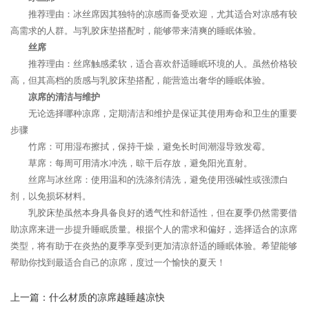
推荐理由：冰丝席因其独特的凉感而备受欢迎，尤其适合对凉感有较
高需求的人群。与乳胶床垫搭配时，能够带来清爽的睡眠体验。
丝席
推荐理由：丝席触感柔软，适合喜欢舒适睡眠环境的人。虽然价格较
高，但其高档的质感与乳胶床垫搭配，能营造出奢华的睡眠体验。
凉席的清洁与维护
无论选择哪种凉席，定期清洁和维护是保证其使用寿命和卫生的重要
步骤
竹席：可用湿布擦拭，保持干燥，避免长时间潮湿导致发霉。
草席：每周可用清水冲洗，晾干后存放，避免阳光直射。
丝席与冰丝席：使用温和的洗涤剂清洗，避免使用强碱性或强漂白
剂，以免损坏材料。
乳胶床垫虽然本身具备良好的透气性和舒适性，但在夏季仍然需要借
助凉席来进一步提升睡眠质量。根据个人的需求和偏好，选择适合的凉席
类型，将有助于在炎热的夏季享受到更加清凉舒适的睡眠体验。希望能够
帮助你找到最适合自己的凉席，度过一个愉快的夏天！
上一篇：
什么材质的凉席越睡越凉快