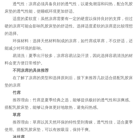
透气性：凉席必须具备良好的透气性，以避免潮湿和闷热，配合乳胶
床垫的透气性能，使睡眠环境更加舒适。
适度的柔软度：虽然凉席需要有一定的硬度以保持良好的支撑，但过
硬的凉席可能会影响乳胶床垫的舒适性。选择适度柔软的凉席是比较理想
的选择。
环保材料：选择天然材料制成的凉席，如竹席或草席，不仅舒适，还
能减少对环境的影响。
易清洗：夏季出汗较多，凉席容易沾染汗渍，因此选择容易清洗的材
料会更方便日常维护。
不同凉席的具体推荐
在了解了凉席的类型和选择原则后，接下来推荐几款适合搭配乳胶床
垫的凉席
竹席
推荐理由：竹席是夏季经典之选，能够提供极好的透气性和凉爽感。
搭配乳胶床垫，能够让身体更好地散热，避免闷热感。
草席
推荐理由：草席以其天然环保的特性受到青睐，透气性佳，适合夏季
使用。搭配乳胶床垫，可以有效吸湿，保持干爽。
冰丝席