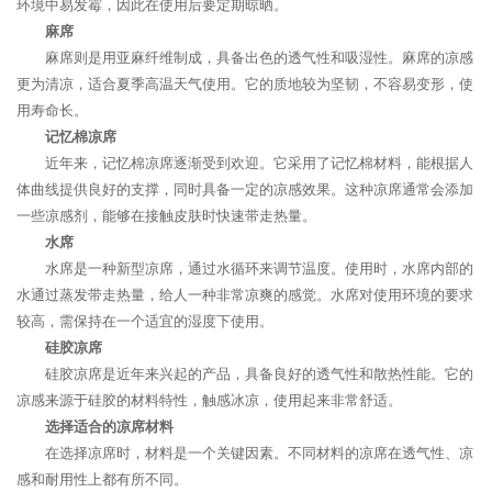
环境中易发霉，因此在使用后要定期晾晒。
麻席
麻席则是用亚麻纤维制成，具备出色的透气性和吸湿性。麻席的凉感
更为清凉，适合夏季高温天气使用。它的质地较为坚韧，不容易变形，使
用寿命长。
记忆棉凉席
近年来，记忆棉凉席逐渐受到欢迎。它采用了记忆棉材料，能根据人
体曲线提供良好的支撑，同时具备一定的凉感效果。这种凉席通常会添加
一些凉感剂，能够在接触皮肤时快速带走热量。
水席
水席是一种新型凉席，通过水循环来调节温度。使用时，水席内部的
水通过蒸发带走热量，给人一种非常凉爽的感觉。水席对使用环境的要求
较高，需保持在一个适宜的湿度下使用。
硅胶凉席
硅胶凉席是近年来兴起的产品，具备良好的透气性和散热性能。它的
凉感来源于硅胶的材料特性，触感冰凉，使用起来非常舒适。
选择适合的凉席材料
在选择凉席时，材料是一个关键因素。不同材料的凉席在透气性、凉
感和耐用性上都有所不同。