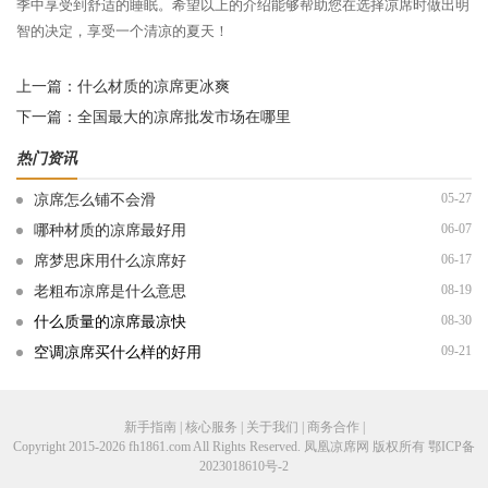
季中享受到舒适的睡眠。希望以上的介绍能够帮助您在选择凉席时做出明
智的决定，享受一个清凉的夏天！
上一篇：
什么材质的凉席更冰爽
下一篇：
全国最大的凉席批发市场在哪里
热门资讯
05-27
凉席怎么铺不会滑
06-07
哪种材质的凉席最好用
06-17
席梦思床用什么凉席好
08-19
老粗布凉席是什么意思
08-30
什么质量的凉席最凉快
09-21
空调凉席买什么样的好用
新手指南 | 核心服务 | 关于我们 | 商务合作 |
Copyright 2015-2026 fh1861.com All Rights Reserved. 凤凰凉席网 版权所有
鄂ICP备
2023018610号-2