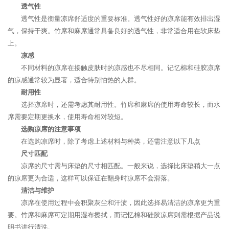
透气性
透气性是衡量凉席舒适度的重要标准。透气性好的凉席能有效排出湿
气，保持干爽。竹席和麻席通常具备良好的透气性，非常适合用在软床垫
上。
凉感
不同材料的凉席在接触皮肤时的凉感也不尽相同。记忆棉和硅胶凉席
的凉感通常较为显著，适合特别怕热的人群。
耐用性
选择凉席时，还需考虑其耐用性。竹席和麻席的使用寿命较长，而水
席需要定期更换水，使用寿命相对较短。
选购凉席的注意事项
在选购凉席时，除了考虑上述材料与种类，还需注意以下几点
尺寸匹配
凉席的尺寸需与床垫的尺寸相匹配。一般来说，选择比床垫稍大一点
的凉席更为合适，这样可以保证在翻身时凉席不会滑落。
清洁与维护
凉席在使用过程中会积聚灰尘和汗渍，因此选择易清洁的凉席更为重
要。竹席和麻席可定期用湿布擦拭，而记忆棉和硅胶凉席则需根据产品说
明书进行清洗。