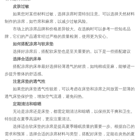
皮肤过敏
如果您对某些材料过敏，选择凉席时需特别注意。可以选择天然材料
制作的凉席，如竹席和麻席，以减少过敏风险。
市场上的凉席品牌和价格差异较大。在选购时可以参考一些知名品
牌，它们的产品通常经过严格的质量检测，使用更为安心。
如何搭配凉席与软床垫
选择好凉席后，搭配软床垫也是至关重要的。以下是一些搭配建议
选择合适的床单
搭配凉席的床单最好选择轻薄透气的材质，如纯棉或亚麻，能够进一
步提升整体的舒适感。
注意床垫的透气性
如果您的床垫透气性较差，可以考虑在床垫和凉席之间放置一层薄的
透气床垫保护垫，增加空气流通，避免闷热。
定期清洁和晾晒
无论是凉席还是床垫，都需定期清洁和晾晒，以保持其干爽和卫生。
特别是在夏季高温时，更应注重清洁。
选择适合软床垫的凉席是提高夏季睡眠质量的重要一步。根据自己的
需求和预算，选择合适的凉席材料与类型，搭配好床垫，定能在炎热的夏