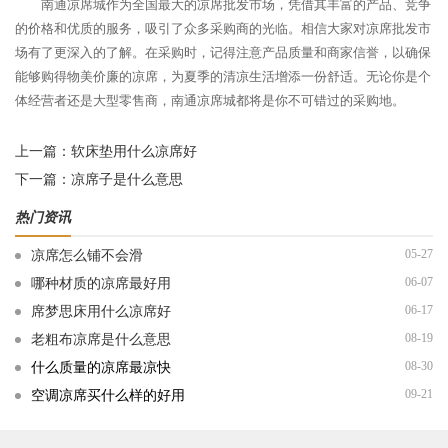
南通凉席城作为全国最大的凉席批发市场，凭借其丰富的产品、竞争
的价格和优质的服务，吸引了众多采购商的光临。相信大家对凉席批发市
场有了更深入的了解。在采购时，记得注意产品质量和商家信誉，以确保
能够购得物美价廉的凉席，为夏季的清凉生活增添一份舒适。无论你是个
体经营者还是大型零售商，南通凉席城都将是你不可错过的采购地。
上一篇：
软床垫用什么凉席好
下一篇：
凉席子是什么意思
热门资讯
05-27
凉席怎么铺不会滑
06-07
哪种材质的凉席最好用
06-17
席梦思床用什么凉席好
08-19
老粗布凉席是什么意思
08-30
什么质量的凉席最凉快
09-21
空调凉席买什么样的好用